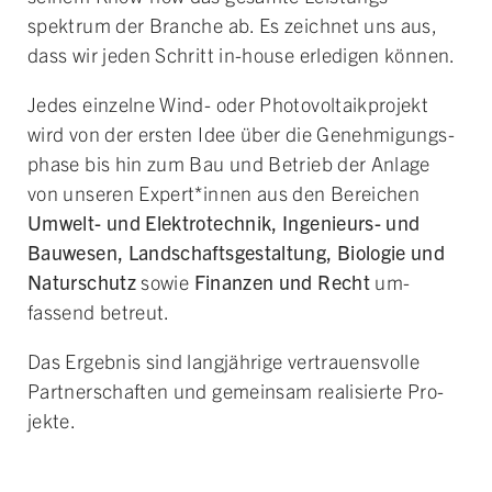
spektrum der Branche ab. Es zeichnet uns aus,
dass wir jeden Schritt in-house erledigen können.
Jedes einzelne Wind- oder Photo­voltaik­projekt
wird von der ersten Idee über die Ge­nehmigungs­
phase bis hin zum Bau und Betrieb der An­lage
von unseren Expert­*innen aus den Be­reichen
Umwelt- und Elektro­technik, Ingenieurs- und
Bau­wesen, Land­schafts­gestaltung, Bio­logie und
Natur­schutz
sowie
Finanzen und Recht
um­
fassend be­treut.
Das Ergebnis sind lang­jährige vertrauens­volle
Partner­schaften und gemein­sam realisierte Pro­
jekte.