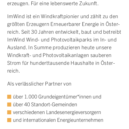
erzeugen. Für eine lebens­werte Zukunft.
ImWind ist ein Wind­kraft­pionier und zählt zu den
größten Er­zeugern Erneuerbarer Energie in Öster­
reich. Seit 30 Jahren ent­wickelt, baut und be­treibt
ImWind Wind- und Photo­voltaik­parks im In- und
Aus­land. In Summe pro­duzieren heute unsere
Wind­kraft- und Photo­voltaik­anlagen sauberen
Strom für hunderttausende Haushalte in Öster­
reich.
Als verlässlicher Partner von
über 1.000 Grund­eigen­tümer­*innen und
über 40 Stand­ort-Gemeinden
verschiedenen Landes­energie­versorgern
und inter­nationalen Energie­unter­nehmen