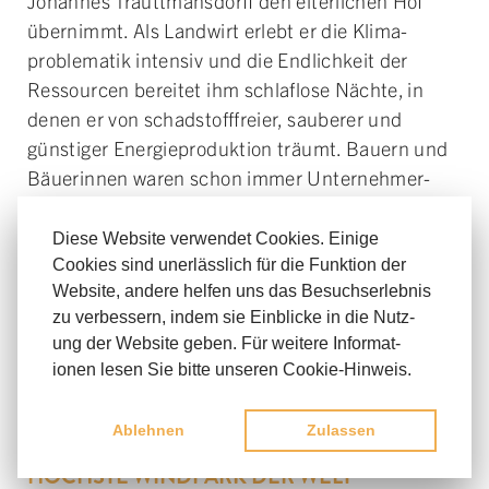
Johannes Trautt­mansdorff den elter­lichen Hof
über­nimmt. Als Land­wirt er­lebt er die Klima­
problematik intensiv und die End­lich­keit der
Ressourcen be­reitet ihm schlaf­lose Nächte, in
denen er von schad­stoff­freier, sauberer und
günstiger Energie­produktion träumt. Bauern und
Bäuerinnen waren schon immer Unternehmer­
*innen und Energie­produzent­*innen. Aus dieser
tiefen Über­zeugung heraus, legt Trautt­mansdorff
Diese Website verwendet Cookies. Einige
bereits 1995 den Grund­stein für die heutige
Cookies sind unerläss­lich für die Funktion der
Website, andere helfen uns das Besuchs­erlebnis
ImWind.
zu verbes­sern, indem sie Einblicke in die Nutz­
"Als Bauern sind wir es gewohnt, zuerst zu
ung der Website geben. Für weit­ere Infor­mat­
ionen lesen Sie bitte unseren Cookie-Hinweis.
investieren, Arbeit und Herz­blut in unsere Sache
zu stecken, um dann später ernten zu können.“
Ablehnen
Zulassen
WINDPARK POTTENBRUNN UND DER
HÖCHSTE WINDPARK DER WELT