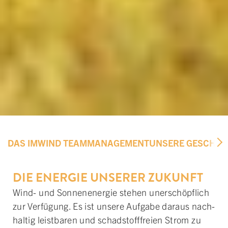
DAS IMWIND TEAM
MANAGEMENT
UNSERE GESCHIC
DIE ENERGIE UNSERER ZUKUNFT
Wind- und Sonnen­energie stehen un­er­schöpf­lich
zur Ver­fügung. Es ist unsere Auf­gabe dar­aus nach­
haltig leist­baren und schad­stoff­freien Strom zu