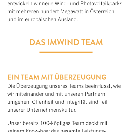
ent­wickeln wir neue Wind- und Photo­voltaik­parks
mit mehreren hundert Megawatt in Öster­reich
und im euro­päischen Aus­land.
DAS IMWIND TEAM
EIN TEAM MIT ÜBERZEUGUNG
Die Über­zeugung unseres Teams be­ein­flusst, wie
wir mit­ein­ander und mit unseren Partnern
umgehen: Offen­heit und Inte­grität sind Teil
unserer Unter­nehmens­kultur.
Unser bereits 100-köpfiges Team deckt mit
seinem Know-how das gesamte Leistungs­