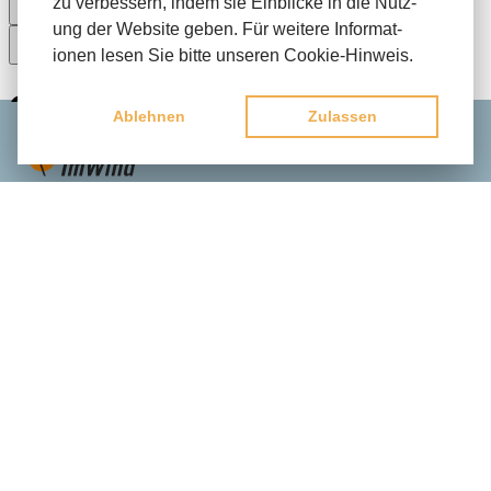
zu verbes­sern, indem sie Einblicke in die Nutz­
ung der Website geben. Für weit­ere Infor­mat­
ionen lesen Sie bitte unseren Cookie-Hinweis.
Ablehnen
Zulassen
KONTAKT
Büro Wien
Lehárgasse 9/8
1060 Wien
E-Mail:
office@imwind.at
Tel.:
+43 1 522 53 75
Postfach Pottenbrunn
Josef Trauttmansdorff-Straße 18