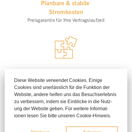
Planbare & stabile
Strom­kosten
Preisgarantie für Ihre Vertragslaufzeit
Nachhaltige
Energie­strategie
Diese Website verwendet Cookies. Einige
Cookies sind unerläss­lich für die Funktion der
Unabhängigkeit von internationalen
Website, andere helfen uns das Besuchs­erlebnis
Energiemärkten
zu verbes­sern, indem sie Einblicke in die Nutz­
ung der Website geben. Für weit­ere Infor­mat­
ionen lesen Sie bitte unseren Cookie-Hinweis.