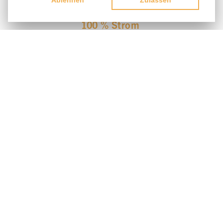
Ablehnen
Zulassen
100 % Strom
aus Österreich
Nützen Sie unser umfangreiches Portfolio aus
Wind- und Sonnenenergie
Maß­gesch­neiderte
Lösungen
Physisch vs. virtuell, kurz- vs. langfristig, wir haben
die passende Lösung parat